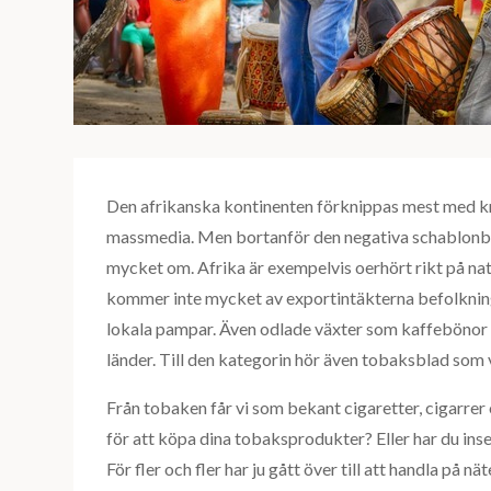
Den afrikanska kontinenten förknippas mest med kr
massmedia. Men bortanför den negativa schablonbi
mycket om. Afrika är exempelvis oerhört rikt på natu
kommer inte mycket av exportintäkterna befolkninge
lokala pampar. Även odlade växter som kaffebönor 
länder. Till den kategorin hör även tobaksblad som v
Från tobaken får vi som bekant cigaretter, cigarrer 
för att köpa dina tobaksprodukter? Eller har du inse
För fler och fler har ju gått över till att handla på