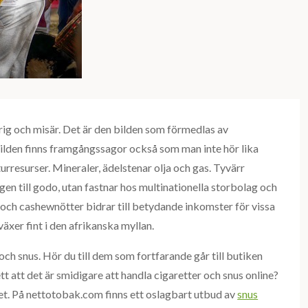
ig och misär. Det är den bilden som förmedlas av
lden finns framgångssagor också som man inte hör lika
rresurser. Mineraler, ädelstenar olja och gas. Tyvärr
n till godo, utan fastnar hos multinationella storbolag och
och cashewnötter bidrar till betydande inkomster för vissa
äxer fint i den afrikanska myllan.
och snus. Hör du till dem som fortfarande går till butiken
tt att det är smidigare att handla cigaretter och snus online?
 nätet. På nettotobak.com finns ett oslagbart utbud av
snus