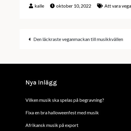
oktober 10, 2022
Att vara veg
Inläggsnavigering
Den läckraste veganmackan till musikkvällen
Nya Inlägg
Vilken musik ska spelas på begravning?
Fixa en bra halloweenfest med musik
Afrikansk musik på export