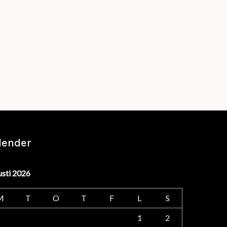
lender
usti 2026
M
T
O
T
F
L
S
1
2