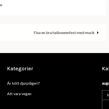
an
Fixa en bra halloweenfest med musik
Kategorier
Ka
Är kött djurplågeri?
aug
Att vara vegan