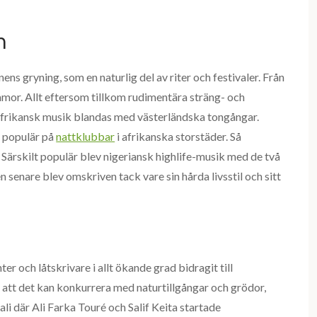
n
ens gryning, som en naturlig del av riter och festivaler. Från
or. Allt eftersom tillkom rudimentära sträng- och
 afrikansk musik blandas med västerländska tongångar.
t populär på
nattklubbar
i afrikanska storstäder. Så
ärskilt populär blev nigeriansk highlife-musik med de två
n senare blev omskriven tack vare sin hårda livsstil och sitt
 och låtskrivare i allt ökande grad bidragit till
å att det kan konkurrera med naturtillgångar och grödor,
ali där Ali Farka Touré och Salif Keita startade