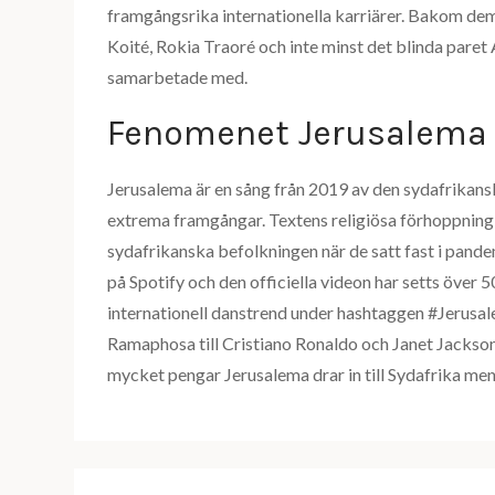
framgångsrika internationella karriärer. Bakom dem
Koité, Rokia Traoré och inte minst det blinda par
samarbetade med.
Fenomenet Jerusalema
Jerusalema är en sång från 2019 av den sydafrika
extrema framgångar. Textens religiösa förhoppning 
sydafrikanska befolkningen när de satt fast i pand
på Spotify och den officiella videon har setts över
internationell danstrend under hashtaggen #Jerusa
Ramaphosa till Cristiano Ronaldo och Janet Jackson 
mycket pengar Jerusalema drar in till Sydafrika m