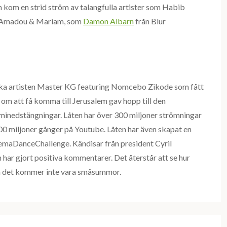
 kom en strid ström av talangfulla artister som Habib
et Amadou & Mariam, som
Damon Albarn
från Blur
nska artisten Master KG featuring Nomcebo Zikode som fått
om att få komma till Jerusalem gav hopp till den
eminedstängningar. Låten har över 300 miljoner strömningar
 500 miljoner gånger på Youtube. Låten har även skapat en
lemaDanceChallenge. Kändisar från president Cyril
har gjort positiva kommentarer. Det återstår att se hur
en det kommer inte vara småsummor.