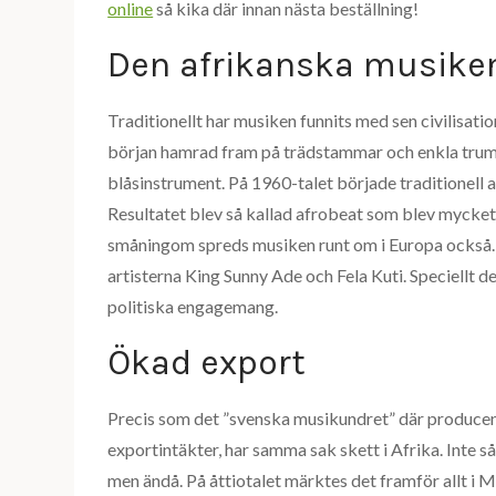
online
så kika där innan nästa beställning!
Den afrikanska musike
Traditionellt har musiken funnits med sen civilisation
början hamrad fram på trädstammar och enkla trumm
blåsinstrument. På 1960-talet började traditionell
Resultatet blev så kallad afrobeat som blev mycke
småningom spreds musiken runt om i Europa också. S
artisterna King Sunny Ade och Fela Kuti. Speciellt de
politiska engagemang.
Ökad export
Precis som det ”svenska musikundret” där producenter
exportintäkter, har samma sak skett i Afrika. Inte s
men ändå. På åttiotalet märktes det framför allt i M