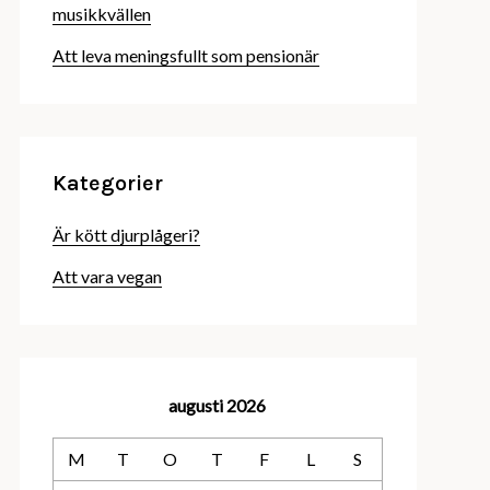
musikkvällen
Att leva meningsfullt som pensionär
Kategorier
Är kött djurplågeri?
Att vara vegan
augusti 2026
M
T
O
T
F
L
S