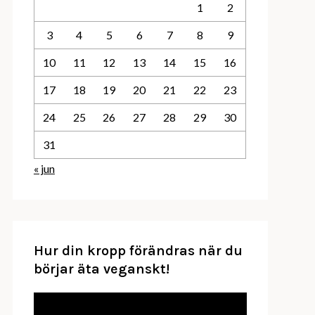
1
2
3
4
5
6
7
8
9
10
11
12
13
14
15
16
17
18
19
20
21
22
23
24
25
26
27
28
29
30
31
« jun
Hur din kropp förändras när du
börjar äta veganskt!