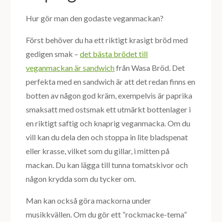
Hur gör man den godaste veganmackan?
Först behöver du ha ett riktigt krasigt bröd med
gedigen smak –
det bästa brödet till
veganmackan är sandwich
från Wasa Bröd. Det
perfekta med en sandwich är att det redan finns en
botten av någon god kräm, exempelvis är paprika
smaksatt med ostsmak ett utmärkt bottenlager i
en riktigt saftig och knaprig veganmacka. Om du
vill kan du dela den och stoppa in lite bladspenat
eller krasse, vilket som du gillar, i mitten på
mackan. Du kan lägga till tunna tomatskivor och
någon krydda som du tycker om.
Man kan också göra mackorna under
musikkvällen. Om du gör ett ”rockmacke-tema”