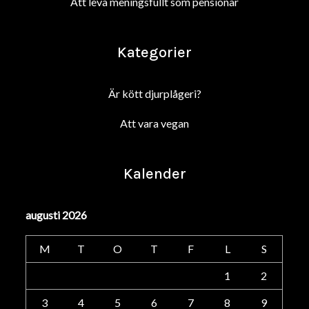
Att leva meningsfullt som pensionär
Kategorier
Är kött djurplågeri?
Att vara vegan
Kalender
augusti 2026
M
T
O
T
F
L
S
1
2
3
4
5
6
7
8
9