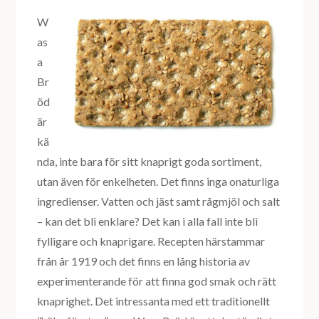
W
as
a
Br
öd
är
kä
nda, inte bara för sitt knaprigt goda sortiment,
utan även för enkelheten. Det finns inga onaturliga
ingredienser. Vatten och jäst samt rågmjöl och salt
– kan det bli enklare? Det kan i alla fall inte bli
fylligare och knaprigare. Recepten härstammar
från år 1919 och det finns en lång historia av
experimenterande för att finna god smak och rätt
knaprighet. Det intressanta med ett traditionellt