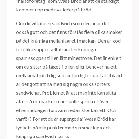
”hälsoföretag” som Wasa Bröd är att de ständigt
kommer upp med nya idéer på bröd.
Om du vill äta en sandwich som den är är det
också gott och det finns förstås flera olika smaker
på det krämiga mellanlagret i mackan. Den är god
till olika soppor, allt ifrån den krämiga
sparrissoppan till en lätt minestrone. Det är enkelt
om du sitter på tåget, i bilen eller behöver ha ett
mellanmål med dig som är färdigförpackat. Ibland
är det gott att ha med sig några olika sorters
sandwichar. Problemet är att man inte kan sluta
äta – så de mackor man skulle sprida ut över
eftermiddagen försvann redan klockan ett. Och
varför? För att de är supergoda! Wasa Bröd har
lyckats på alla punkter med sin smaskiga och
knapriga sandwich-serie.