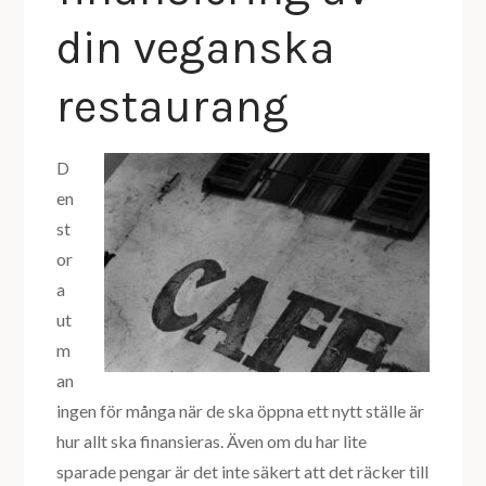
din veganska
restaurang
D
en
st
or
a
ut
m
an
ingen för många när de ska öppna ett nytt ställe är
hur allt ska finansieras. Även om du har lite
sparade pengar är det inte säkert att det räcker till