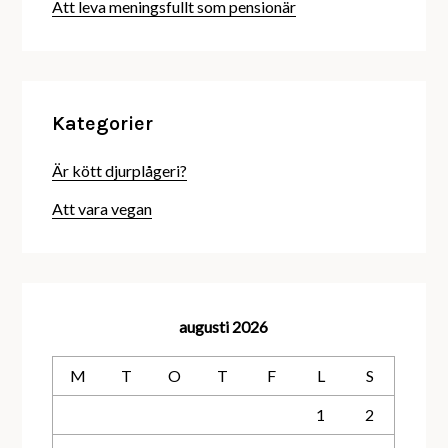
Att leva meningsfullt som pensionär
Kategorier
Är kött djurplågeri?
Att vara vegan
augusti 2026
M
T
O
T
F
L
S
1
2